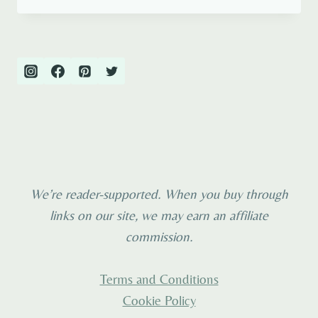
MIT
DEN
ORANG
UTANS
–
UND
WARUM
BORNEO
NICHT
BORNEO
IST
We’re reader-supported. When you buy through
links on our site, we may earn an affiliate
commission.
Terms and Conditions
Cookie Policy