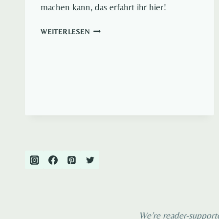
machen kann, das erfahrt ihr hier!
3
WEITERLESEN
TAGE
IN
VALENCIA
FÜR
EIN
TOLLES
LANGES
WOCHENENDE
IM
VERBORGENEN
SCHATZ
SPANIENS
We’re reader-supporte