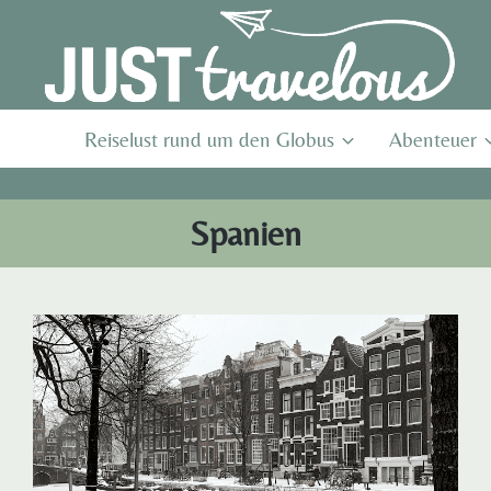
Reiselust rund um den Globus
Abenteuer
Spanien