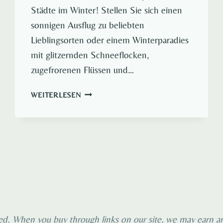
Städte im Winter! Stellen Sie sich einen
sonnigen Ausflug zu beliebten
Lieblingsorten oder einem Winterparadies
mit glitzernden Schneeflocken,
zugefrorenen Flüssen und…
DIE
WEITERLESEN
6
BESTEN
STÄDTEREISEN
IM
WINTER
IN
EUROPA
d. When you buy through links on our site, we may earn an