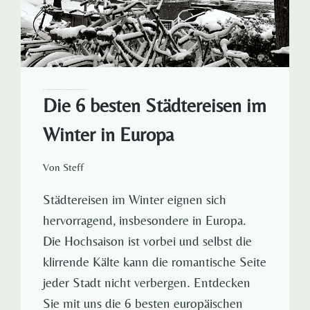
AMSTERDAM DE
EUROPA
POLEN
REISELUST RUND UM DEN GLOBUS
SPANIEN
STÄDTEREISEN
Die 6 besten Städtereisen im
Winter in Europa
Von
Steff
Städtereisen im Winter eignen sich
hervorragend, insbesondere in Europa.
Die Hochsaison ist vorbei und selbst die
klirrende Kälte kann die romantische Seite
jeder Stadt nicht verbergen. Entdecken
Sie mit uns die 6 besten europäischen