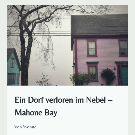
–
DIE
9
KANADISCHSTEN
DINGE
BILDERGESCHICHTEN
KANADA
NORDAMERIKA
REISEBILDER
REISELUST RUND UM DEN GLOBUS
Ein Dorf verloren im Nebel –
Mahone Bay
Von
Yvonne