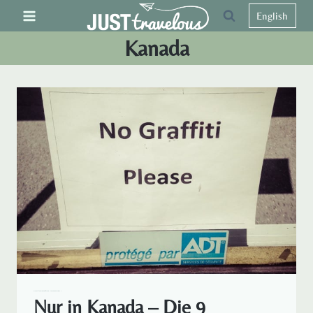
Zum
English
Inhalt
Kanada
springen
KANADA
NORDAMERIKA
REISELUST RUND UM DEN GLOBUS
Nur in Kanada – Die 9