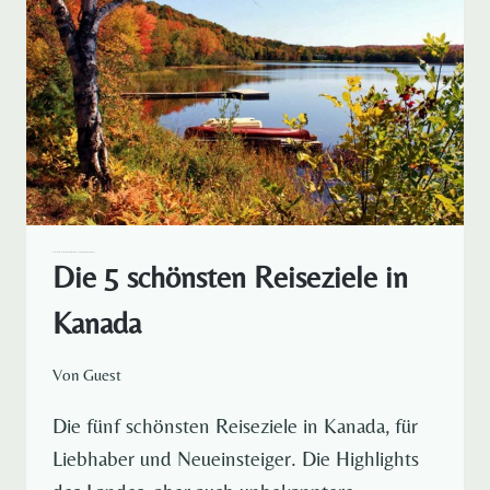
BAY
KANADA
NORDAMERIKA
REISELUST RUND UM DEN GLOBUS
Die 5 schönsten Reiseziele in
Kanada
Von
Guest
Die fünf schönsten Reiseziele in Kanada, für
Liebhaber und Neueinsteiger. Die Highlights