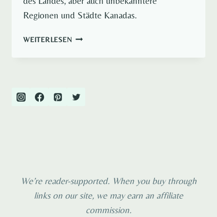
des Landes, aber auch unbekanntere
Regionen und Städte Kanadas.
DIE
WEITERLESEN
5
SCHÖNSTEN
REISEZIELE
IN
KANADA
We’re reader-supported. When you buy through
links on our site, we may earn an affiliate
commission.