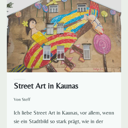
WINTER
IN
EUROPA
REISELUST RUND UM DEN GLOBUS
EUROPA
STÄDTEREISEN
Street Art in Kaunas
Von
Steff
Ich liebe Street Art in Kaunas, vor allem, wenn
sie ein Stadtbild so stark prägt, wie in der