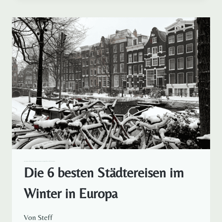
VALENCIA
FÜR
EIN
TOLLES
LANGES
WOCHENENDE
IM
VERBORGENEN
SCHATZ
SPANIENS
AMSTERDAM DE
EUROPA
POLEN
REISELUST RUND UM DEN GLOBUS
SPANIEN
STÄDTEREISEN
Die 6 besten Städtereisen im
Winter in Europa
Von
Steff