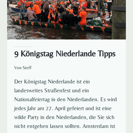
AMSTERDAM DE
EUROPA
REISELUST RUND UM DEN GLOBUS
REISEVIDEOS
STÄDTEREISEN
9 Königstag Niederlande Tipps
Von
Steff
Der Königstag Niederlande ist ein
landesweites Straßenfest und ein
Nationalfeiertag in den Niederlanden. Es wird
jedes Jahr am 27. April gefeiert und ist eine
wilde Party in den Niederlanden, die Sie sich
nicht entgehen lassen sollten. Amsterdam ist