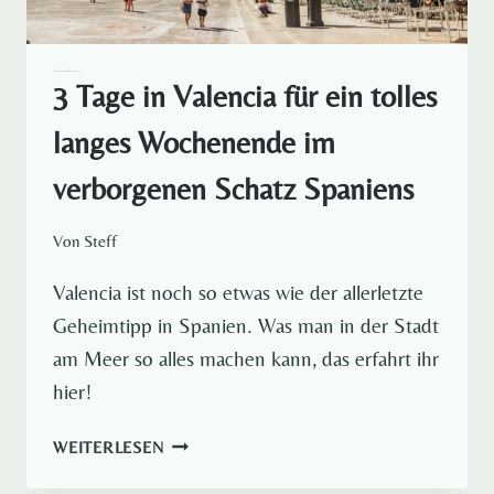
EUROPA
SPANIEN
STÄDTEREISEN
3 Tage in Valencia für ein tolles
langes Wochenende im
verborgenen Schatz Spaniens
Von
Steff
Valencia ist noch so etwas wie der allerletzte
Geheimtipp in Spanien. Was man in der Stadt
am Meer so alles machen kann, das erfahrt ihr
hier!
3
WEITERLESEN
TAGE
IN