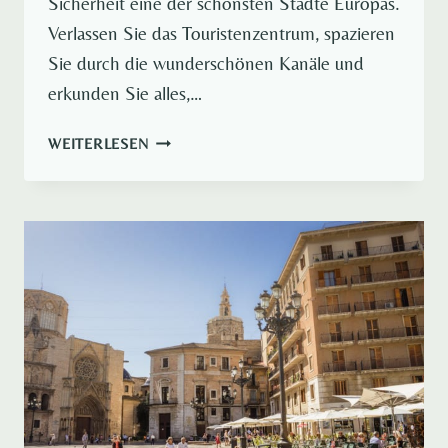
Sicherheit eine der schönsten Städte Europas.
Verlassen Sie das Touristenzentrum, spazieren
Sie durch die wunderschönen Kanäle und
erkunden Sie alles,…
AMSTERDAM
WEITERLESEN
SEHENSWÜRDIGKEITEN
FÜR
EINE
FANTASTISCHE
3
TAGE